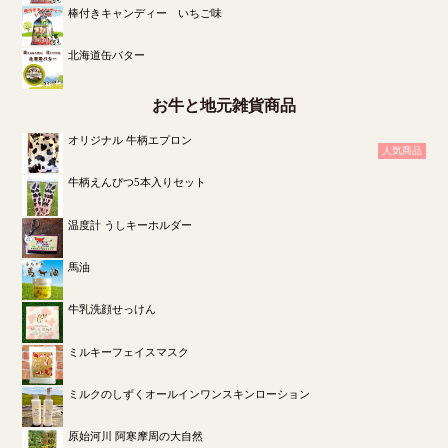
棒付きキャンディー いちご味
北海道缶バター
お牛と地元雑貨商品
オリジナル 牛柄エプロン
人気商品
牛柄えんぴつ5本入りセット
温度計 うしキーホルダー
馬油
牛乳洗顔せっけん
ミルキーフェイスマスク
ミルクのしずくオールインワンスキンローション
原始河川 阿寒摩周の大自然