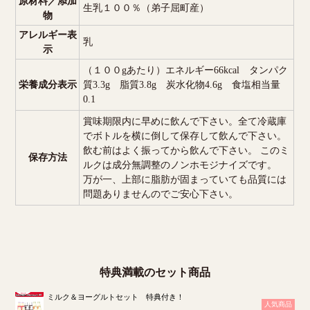
原材料／添加
生乳１００％（弟子屈町産）
物
アレルギー表
乳
示
（１００gあたり）エネルギー66kcal タンパク
栄養成分表示
質3.3g 脂質3.8g 炭水化物4.6g 食塩相当量
0.1
賞味期限内に早めに飲んで下さい。全て冷蔵庫
でボトルを横に倒して保存して飲んで下さい。
飲む前はよく振ってから飲んで下さい。 このミ
保存方法
ルクは成分無調整のノンホモジナイズです。
万が一、上部に脂肪が固まっていても品質には
問題ありませんのでご安心下さい。
特典満載のセット商品
ミルク＆ヨーグルトセット 特典付き！
人気商品