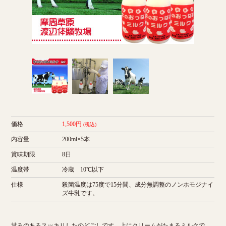
価格
1,500円
(税込)
内容量
200ml×5本
賞味期限
8日
温度帯
冷蔵 10℃以下
仕様
殺菌温度は75度で15分間、成分無調整のノンホモジナイ
ズ牛乳です。
甘みのあるスッキリしたのどごしです。上にクリームがたまるミルクで