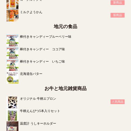
新商品
ミルクようかん
新商品
地元の食品
棒付きキャンディーブルーベリー味
棒付きキャンディー ココア味
棒付きキャンディー いちご味
北海道缶バター
お牛と地元雑貨商品
オリジナル 牛柄エプロン
人気商品
牛柄えんぴつ5本入りセット
温度計 うしキーホルダー